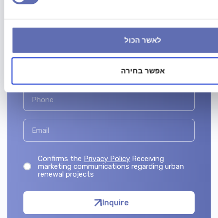
Let’s Make Your Next
Home Feel Right
Discover our boutique projects and get a
לאשר הכול
personal walkthrough.
אפשר בחירה
Confirms the
Privacy Policy
Receiving
marketing communications regarding urban
renewal projects
Inquire