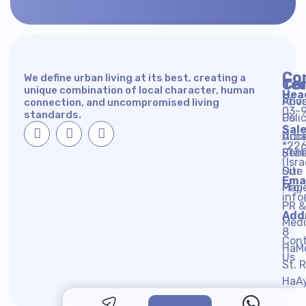
Co
We define urban living at its best, creating a
Co
Te
unique combination of local character, human
Hea
Abo
Priv
connection, and uncompromised living
03-
standards.
Us
Poli
Sale
Urb
Acce
*22
Ren
Sta
(Isra
Our
Site
Emai
Proj
Map
info
PR &
Add
Med
8
Con
HaM
Us
St. 
HaA