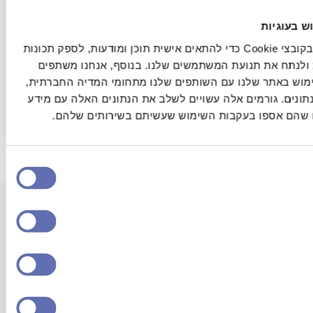
Permit Approved
ש בעוגיות
אנחנו משתמשים בקובצי Cookie כדי להתאים אישית תוכן ומודעות, לספק תכונות
Yigal Alon 10 Herzliya
ולנתח את תנועת המשתמשים שלנו. בנוסף, אנחנו משתפים
In the heart of green Herzliya, one of the most
שימוש באתר שלנו עם השותפים שלנו מתחומי המדיה החברתית
prestigious and sought-after neighborhoods in the
תונים. גורמים אלה עשויים לשלב את הנתונים האלה עם מידע
city, you will find
ו שהם אספו בעקבות השימוש שעשיתם בשירותים שלהם
שאלות/תשובות