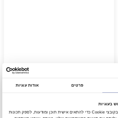
Permit Approved
פרטים
אודות עוגיות
Sokolov 14 Tel Aviv
Each apartment in the project gives residents the
ש בעוגיות
opportunity to design the living space according to
אנחנו משתמשים בקובצי Cookie כדי להתאים אישית תוכן ומודעות, לספק תכונות
their lifestyle and build